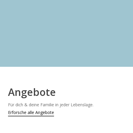
Anmeldung für Anlässe
Kleingruppen und Interessengruppen! Schaue rein
und melde dich an!
Angebote
Für dich & deine Familie in jeder Lebenslage.
Erforsche alle Angebote