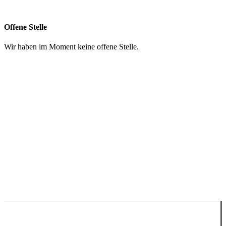
info@chruezpunkt.ch
Offene Stelle
Wir haben im Moment keine offene Stelle.
Spenden
Impressum
Datenschutzerklärung
WhatsApp
Google Maps
YouTube