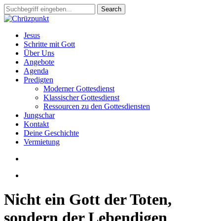
Skip
Search
to
Close
main
Search
content
search
Menu
Jesus
Schritte mit Gott
Über Uns
Angebote
Agenda
Predigten
Moderner Gottesdienst
Klassischer Gottesdienst
Ressourcen zu den Gottesdiensten
Jungschar
Kontakt
Deine Geschichte
Vermietung
search
slack
Nicht ein Gott der Toten,
sondern der Lebendigen