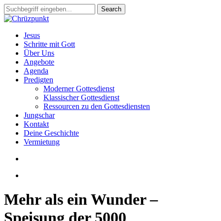
Skip
Search
to
Close
main
Search
content
search
Menu
Jesus
Schritte mit Gott
Über Uns
Angebote
Agenda
Predigten
Moderner Gottesdienst
Klassischer Gottesdienst
Ressourcen zu den Gottesdiensten
Jungschar
Kontakt
Deine Geschichte
Vermietung
search
slack
Mehr als ein Wunder –
Speisung der 5000