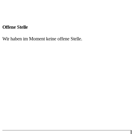
056 427 41 41
info@chruezpunkt.ch
Offene Stelle
Wir haben im Moment keine offene Stelle.
Spenden
Impressum
Datenschutzerklärung
WhatsApp
Google Maps
YouTube