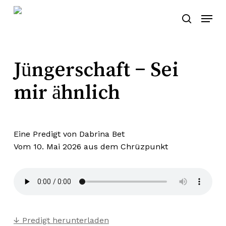
Skip
Menu
to
search
main
content
Jüngerschaft – Sei
mir ähnlich
Eine Predigt von Dabrina Bet
Vom 10. Mai 2026 aus dem
Chrüzpunkt
↓ Predigt herunterladen