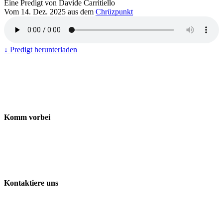
Eine Predigt von Davide Carritiello
Vom 14. Dez. 2025 aus dem
Chrüzpunkt
↓ Predigt herunterladen
Komm vorbei
Freie Evangelische Gemeinde Baden-Wettingen
ChrüzPunkt
Landstrasse 170
5430 Wettingen
Kontaktiere uns
056 427 41 41
info@chruezpunkt.ch