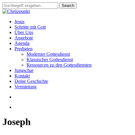
Skip
Search
to
Close
main
Search
content
search
Menu
Jesus
Schritte mit Gott
Über Uns
Angebote
Agenda
Predigten
Moderner Gottesdienst
Klassischer Gottesdienst
Ressourcen zu den Gottesdiensten
Jungschar
Kontakt
Deine Geschichte
Vermietung
search
slack
Joseph