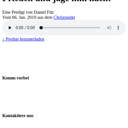
Eine Predigt von Daniel Fitz
Vom 06. Jan. 2019 aus dem
Chrüzpunkt
↓ Predigt herunterladen
Komm vorbei
Freie Evangelische Gemeinde Baden-Wettingen
ChrüzPunkt
Landstrasse 170
5430 Wettingen
Kontaktiere uns
056 427 41 41