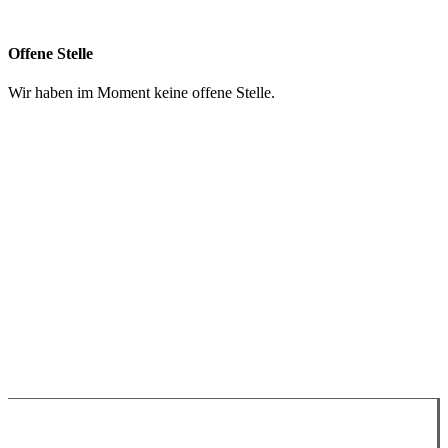
info@chruezpunkt.ch
Offene Stelle
Wir haben im Moment keine offene Stelle.
Spenden
Impressum
Datenschutzerklärung
WhatsApp
Google Maps
YouTube