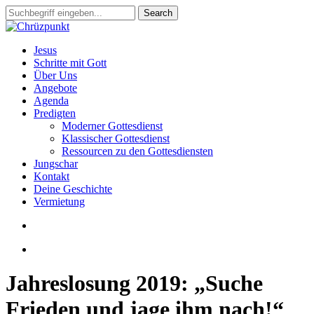
Skip
Search
to
Close
main
Search
content
search
Menu
Jesus
Schritte mit Gott
Über Uns
Angebote
Agenda
Predigten
Moderner Gottesdienst
Klassischer Gottesdienst
Ressourcen zu den Gottesdiensten
Jungschar
Kontakt
Deine Geschichte
Vermietung
search
slack
Jahreslosung 2019: „Suche
Frieden und jage ihm nach!“