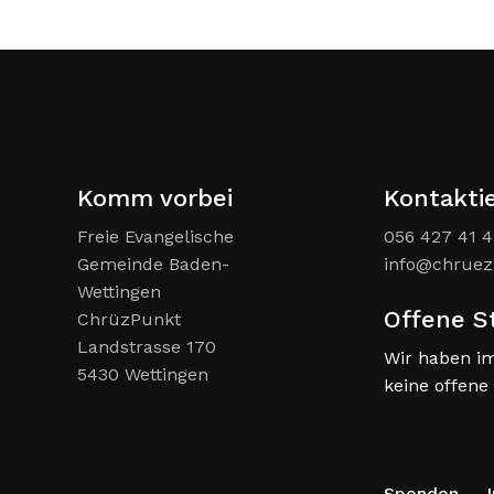
Komm vorbei
Kontakti
Freie Evangelische
056 427 41 4
Gemeinde Baden-
info@chruez
Wettingen
Offene S
ChrüzPunkt
Landstrasse 170
Wir haben i
5430 Wettingen
keine offene 
Spenden