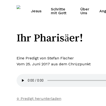
Skip
to
Schritte
Über
Jesus
An
mit Gott
Uns
main
content
Ihr Pharisäer!
Eine Predigt von Stefan Fischer
Vom 25. Juni 2017 aus dem
Chrüzpunkt
↓ Predigt herunterladen