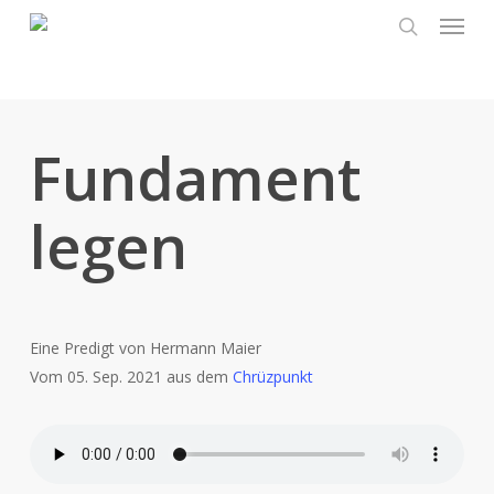
Menu
Skip
to
search
main
content
Fundament
legen
Eine Predigt von Hermann Maier
Vom 05. Sep. 2021 aus dem
Chrüzpunkt