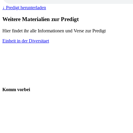
↓ Predigt herunterladen
Weitere Materialien zur Predigt
Hier findet ihr alle Informationen und Verse zur Predigt
Einheit in der Diversitaet
Komm vorbei
Freie Evangelische Gemeinde Baden-
Wettingen
ChrüzPunkt
Landstrasse 170
5430 Wettingen