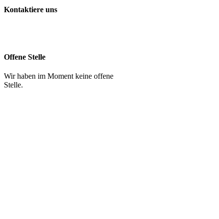
Kontaktiere uns
056 427 41 41
info@chruezpunkt.ch
Offene Stelle
Wir haben im Moment keine offene
Stelle.
Spenden
Impressum
Datenschutzerklärung
WhatsApp
Google Maps
YouTube