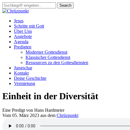
Skip
Search
to
Close
main
Search
search
Menu
content
Jesus
Schritte mit Gott
Über Uns
Angebote
Agenda
Predigten
Moderner Gottesdienst
Klassischer Gottesdienst
Ressourcen zu den Gottesdiensten
Jungschar
Kontakt
Deine Geschichte
Vermietung
Einheit in der Diversität
Eine Predigt von Hans Hardmeier
Vom 05. März 2023 aus dem
Chrüzpunkt