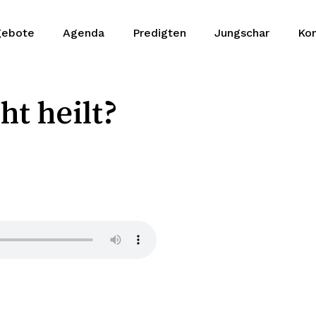
gebote
Agenda
Predigten
Jungschar
Kon
t heilt?