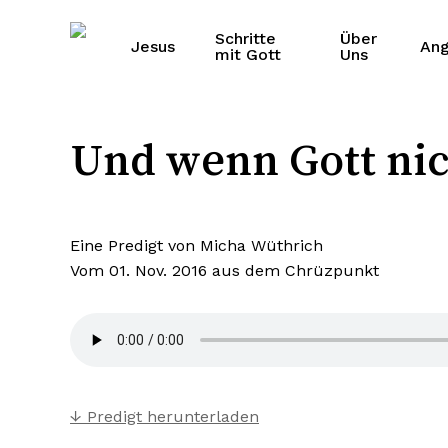
Skip
to
Schritte
Über
Jesus
An
mit Gott
Uns
main
content
Und wenn Gott nich
Eine Predigt von Micha Wüthrich
Vom 01. Nov. 2016 aus dem
Chrüzpunkt
↓ Predigt herunterladen