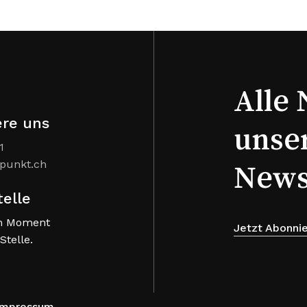
Alle 
ere uns
unse
1
punkt.ch
News
telle
m Moment
Jetzt Abonni
Stelle.
Impressum