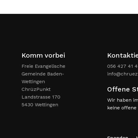
Komm vorbei
Kontakti
Freie Evangelische
056 427 41 4
Gemeinde Baden-
info@chruez
Wettingen
Offene S
ChrüzPunkt
Landstrasse 170
Wir haben i
5430 Wettingen
keine offene 
Spenden