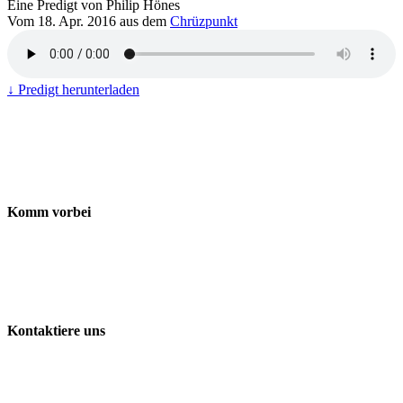
Eine Predigt von Philip Hönes
Vom 18. Apr. 2016 aus dem
Chrüzpunkt
↓ Predigt herunterladen
Komm vorbei
Freie Evangelische Gemeinde Baden-Wettingen
ChrüzPunkt
Landstrasse 170
5430 Wettingen
Kontaktiere uns
056 427 41 41
info@chruezpunkt.ch