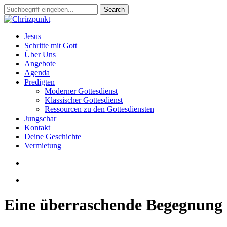
Skip
Search
to
Close
main
Search
content
search
Menu
Jesus
Schritte mit Gott
Über Uns
Angebote
Agenda
Predigten
Moderner Gottesdienst
Klassischer Gottesdienst
Ressourcen zu den Gottesdiensten
Jungschar
Kontakt
Deine Geschichte
Vermietung
search
slack
Eine überraschende Begegnung