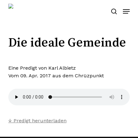
Skip
Menu
to
search
main
content
Die ideale Gemeinde
Eine Predigt von Karl Albietz
Vom 09. Apr. 2017 aus dem
Chrüzpunkt
↓ Predigt herunterladen