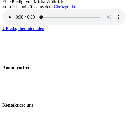
Eine Predigt von Micha Wüthrich
Vom 10. Juni 2018 aus dem
Chrüzpunkt
↓ Predigt herunterladen
Komm vorbei
Freie Evangelische Gemeinde Baden-Wettingen
ChrüzPunkt
Landstrasse 170
5430 Wettingen
Kontaktiere uns
056 427 41 41
info@chruezpunkt.ch