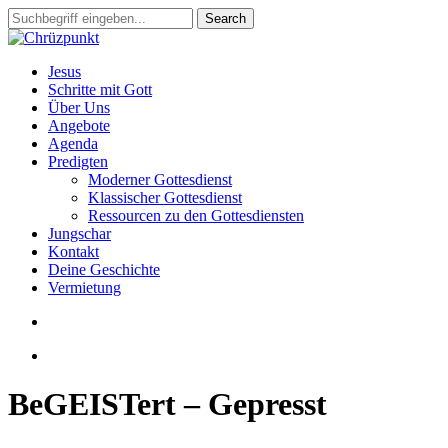
Skip
Search
to
Close
main
Search
content
search
Menu
Jesus
Schritte mit Gott
Über Uns
Angebote
Agenda
Predigten
Moderner Gottesdienst
Klassischer Gottesdienst
Ressourcen zu den Gottesdiensten
Jungschar
Kontakt
Deine Geschichte
Vermietung
search
slack
BeGEISTert – Gepresst